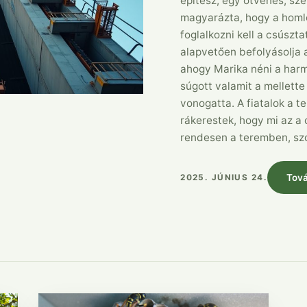
építész, egy ötvenes, sz
magyarázta, hogy a homl
foglalkozni kell a csúszt
alapvetően befolyásolja 
ahogy Marika néni a har
súgott valamit a mellette 
vonogatta. A fiatalok a t
rákerestek, hogy mi az a 
rendesen a teremben, sz
Tov
2025. JÚNIUS 24.