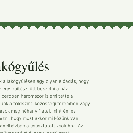
Kezdőlap
akógyűlés
nk a lakógyűlésen egy olyan előadás, hogy
 egy építész jött beszélni a ház
öt percben háromszor is említette a
ltünk a földszinti közösségi teremben vagy
asok meg néhány fiatal, mint én, és
ezni, hogy most akkor mi közünk van
anelházban a csúsztatott zsaluhoz. Az