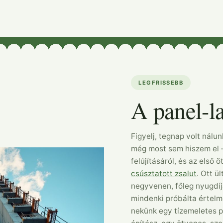
LEGFRISSEBB
A panel-l
Figyelj, tegnap volt nálu
még most sem hiszem el –
felújításáról, és az első 
csúsztatott zsalut
. Ott ü
negyvenen, főleg nyugdíj
mindenki próbálta értelm
nekünk egy tízemeletes p