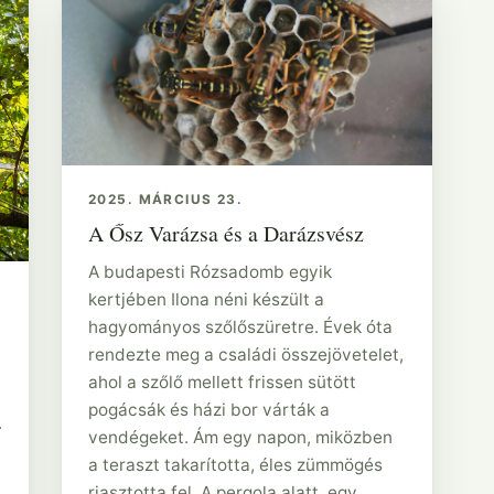
2025. MÁRCIUS 23.
A Ősz Varázsa és a Darázsvész
A budapesti Rózsadomb egyik
kertjében Ilona néni készült a
hagyományos szőlőszüretre. Évek óta
rendezte meg a családi összejövetelet,
ahol a szőlő mellett frissen sütött
pogácsák és házi bor várták a
.
vendégeket. Ám egy napon, miközben
a teraszt takarította, éles zümmögés
riasztotta fel. A pergola alatt, egy